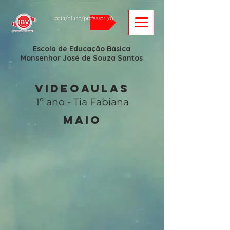
Login/aluno/professor (a)
Escola de Educação Básica
Monsenhor José de Souza Santos
VIDEOAULAS
1º ano - Tia Fabiana
maio