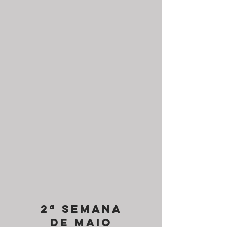
2ª semana
de maio