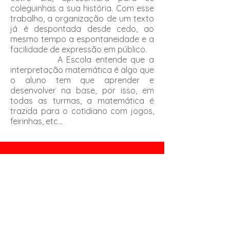
coleguinhas a sua história. Com esse
trabalho, a organização de um texto
já é despontada desde cedo, ao
mesmo tempo a espontaneidade e a
facilidade de expressão em público.
A Escola entende que a
interpretação matemática é algo que
o aluno tem que aprender e
desenvolver na base, por isso, em
todas as turmas, a matemática é
trazida para o cotidiano com jogos,
feirinhas, etc...
Rua Venâncio Ramos, 1472
Centro -
Tobias Barreto, SE
escola_ibv@hotmail.com